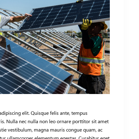
dipiscing elit. Quisque felis ante, tempus
s. Nulla nec nulla non leo ornare porttitor sit amet
lestie vestibulum, magna mauris congue quam, ac
itur ullamcorper elementum egestas. Curabitur eget